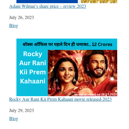
Adani Wilmar’s share price – review 2023
Date
July 26, 2023
In relation to
Blog
Rocky Aur Rani Kii Prem Kahaani movie released-2023
Date
July 29, 2023
In relation to
Blog