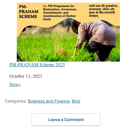
PM-PRANAM Scheme,2023
Date
October 13, 2023
In relation to
News
Categories:
Business and Finance
,
Blog
Leave a Comment