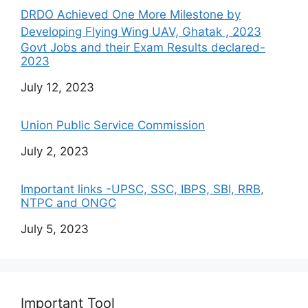
DRDO Achieved One More Milestone by
Developing Flying Wing UAV, Ghatak , 2023
Govt Jobs and their Exam Results declared-
2023
Date
July 12, 2023
Union Public Service Commission
Date
July 2, 2023
Important links -UPSC, SSC, IBPS, SBI, RRB,
NTPC and ONGC
Date
July 5, 2023
Important Tool