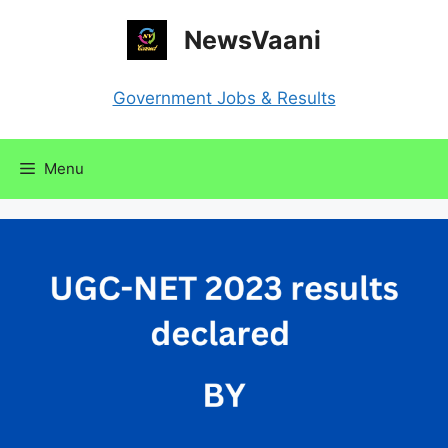
Skip
NewsVaani
to
content
Government Jobs & Results
Menu