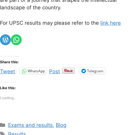
are part of a journey that shapes the intellectual
landscape of the country.
For UPSC results may please refer to the
link here
WordPress
Share this:
WhatsApp
Telegram
Tweet
Post
Like this:
Loading...
Categories
Exams and results
,
Blog
Tags
Results